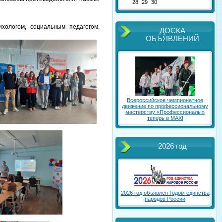
28
29
30
хологом, социальным педагогом,
ДОСКА
ОБЪЯВЛЕНИЙ
Всероссийское чемпионатное
движение по профессиональному
мастерству «Профессионалы»
теперь в МАХ!
2026 год
2026 год объявлен Годом единства
народов России