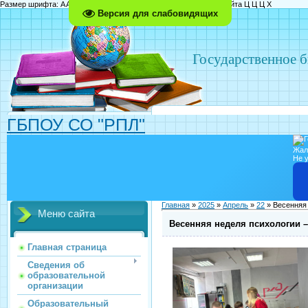
Размер шрифта:
A
A
A
Изображения
Выключить
Включить
Цвет сайта
Ц
Ц
Ц
Х
Версия для слабовидящих
Государственное 
ГБПОУ СО "РПЛ"
Жал
Не у
Главная
»
2025
»
Апрель
»
22
» Весенняя 
Меню сайта
Весенняя неделя психологии –
Главная страница
Сведения об
образовательной
организации
Образовательный