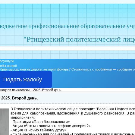
бюджетное профессиональное образовательное уч
"Ртищевский политехнический лиц
обы на всё
бран мусор, яма на дороге, не горит фонарь?
Столкнулись с проблемой — сообщите о 
Подать жалобу
неделя психологии – 2025. Второй день.
 2025. Второй день.
В Ртищевском политехническом лицее проходит "Весенняя Неделя псих
время для самопознания, вдохновения и душевного равновесия! В р
мероприятия:
- Практикум «План безопасности»
- Акция «Что мы знаем о телефоне доверия?»
- Акция «Письмо тайному другу»
- Онлайн-семинар для родителей «Профилактика травли и возможные