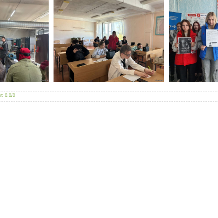
г
:
0.0
/
0