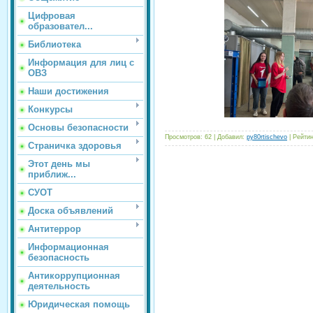
Цифровая
образовател...
Библиотека
Информация для лиц с
ОВЗ
Наши достижения
Конкурсы
Основы безопасности
Просмотров
:
62
|
Добавил
:
py80rtischevo
|
Рейтин
Страничка здоровья
Этот день мы
приближ...
СУОТ
Доска объявлений
Антитеррор
Информационная
безопасность
Антикоррупционная
деятельность
Юридическая помощь