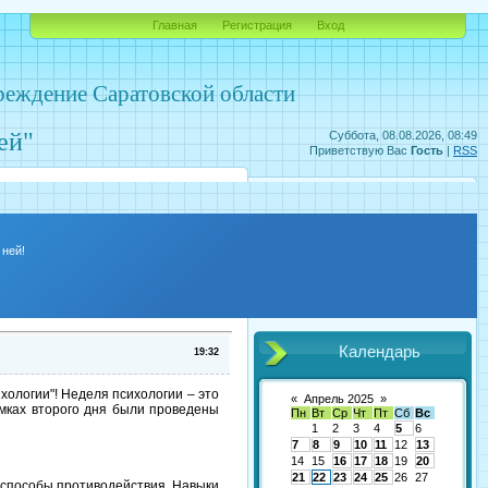
Главная
Регистрация
Вход
реждение Саратовской области
ей"
Суббота, 08.08.2026, 08:49
Приветствую Вас
Гость
|
RSS
ней!
Календарь
19:32
ологии"! Неделя психологии – это
«
Апрель 2025
»
амках второго дня были проведены
Пн
Вт
Ср
Чт
Пт
Сб
Вс
1
2
3
4
5
6
7
8
9
10
11
12
13
14
15
16
17
18
19
20
21
22
23
24
25
26
27
 способы противодействия. Навыки