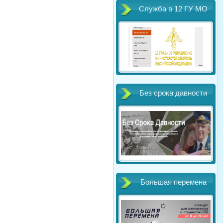
Служба в 12 ГУ МО
Без срока давности
Большая перемена