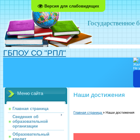
Версия для слабовидящих
Государственное 
ГБПОУ СО "РПЛ"
Жал
Не у
Меню сайта
Наши достижения
Главная страница
Главная страница
» Наши достижения
Сведения об
образовательной
организации
Образовательный
кредит