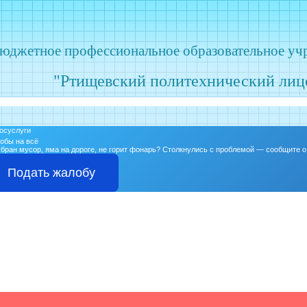
бюджетное профессиональное образовательное уч
"Ртищевский политехнический лиц
обы на всё
бран мусор, яма на дороге, не горит фонарь?
Столкнулись с проблемой — сообщите о 
Подать жалобу