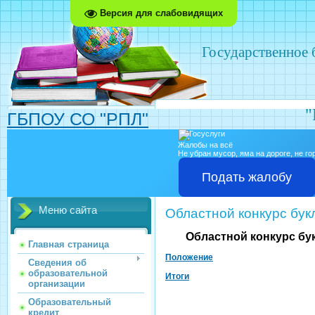
Версия для слабовидящих
Государственное
"
ГБПОУ СО "РПЛ"
Жалобы на всё
Не убран мусор, яма на дороге, не г
Подать жалобу
Меню сайта
Областной конкурс букл
Областной конкурс бук
Главная страница
Положение
Сведения об
образовательной
Итоги
организации
Образовательный
кредит