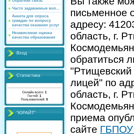
Вы также мо
Обратная связь
Часто задаваемые воп...
письменное 
Анкета для опроса
граждан по вопросу
адресу: 4120
качества оказания услуг
область, г. Р
Независимая оценка
качества образования
Космодемьян
Вход
обратиться 
"Ртищевский
Статистика
лицей" по ад
область, г. Р
Онлайн всего:
1
Гостей:
1
Пользователей:
0
Космодемьян
"ЮРАЙТ"
приема опуб
сайте
ГБПОУ