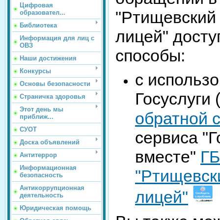
Цифровая
"Ртищевский
образовател...
Библиотека
лицей" дост
Информация для лиц с
ОВЗ
способы:
Наши достижения
Конкурсы
с использ
Основы безопасности
Госуслуги 
Страничка здоровья
Этот день мы
обратной 
приближ...
СУОТ
сервиса "Г
Доска объявлений
вместе"
Г
Антитеррор
Информационная
"Ртищевск
безопасность
Антикоррупционная
лицей"
деятельность
Юридическая помощь