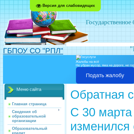
Версия для слабовидящих
Государственное
"
ГБПОУ СО "РПЛ"
Жалобы на всё
Не убран мусор, яма на дороге, не г
Подать жалобу
Меню сайта
Обратная с
Главная страница
С 30 марта
Сведения об
образовательной
организации
изменился 
Образовательный
кредит