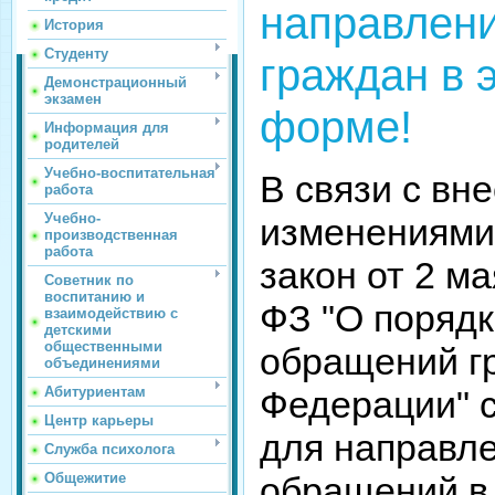
направлен
История
Студенту
граждан в 
Демонстрационный
экзамен
форме!
Информация для
родителей
Учебно-воспитательная
В связи с вн
работа
Учебно-
изменениями
производственная
работа
закон от 2 м
Советник по
воспитанию и
ФЗ "О поряд
взаимодействию с
детскими
общественными
обращений г
объединениями
Федерации" с
Абитуриентам
Центр карьеры
для направл
Служба психолога
обращений в
Общежитие