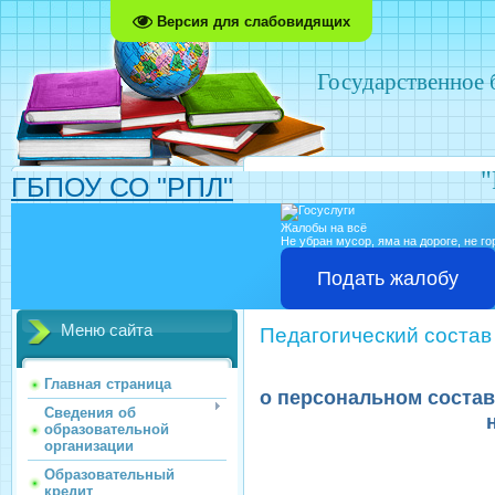
Версия для слабовидящих
Государственное
"
ГБПОУ СО "РПЛ"
Жалобы на всё
Не убран мусор, яма на дороге, не г
Подать жалобу
Меню сайта
Педагогический состав
Главная страница
о персональном состав
Сведения об
образовательной
организации
Образовательный
кредит