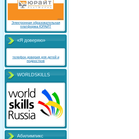
Электронная образовательная
платформа ЮРАЙТ
«Я доверяю»
телефон доверия для детей и
подростков
WORLDSKILLS
Абилимпикс