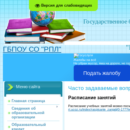
Версия для слабовидящих
Государственное
"
ГБПОУ СО "РПЛ"
Жалобы на всё
Не убран мусор, яма на дороге, не г
Подать жалобу
Меню сайта
Часто задаваемые воп
Расписание занятий
Главная страница
Расписание учебных занятий можно пос
Сведения об
rt.ucoz.ru/index/raspisanie_zanjatij/0-177
образовательной
организации
Образовательный
кредит