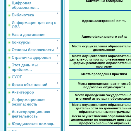
Контактные телефоны
Цифровая
образовател...
Библиотека
Адреса электронной почты
Информация для лиц с
ОВЗ
Наши достижения
Адрес официального сайта
Конкурсы
Места осуществления образователь
Основы безопасности
деятельности
Места осуществления образователь
Страничка здоровья
деятельности при использовании се
формы реализации образователь
Этот день мы
программ
приближ...
Места проведения практики
СУОТ
Места проведения практической
Доска объявлений
подготовки обучающихся
Антитеррор
Места проведения государственн
итоговой аттестации обучающихс
Информационная
безопасность
Места осуществления образователь
деятельности по дополнительны
Антикоррупционная
образовательным программам
деятельность
места осуществления образователь
деятельности по основным програ
профессионального обучения
Юридическая помощь