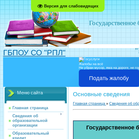
Версия для слабовидящих
Государственное
"
ГБПОУ СО "РПЛ"
Жалобы на всё
Не убран мусор, яма на дороге, не г
Подать жалобу
Меню сайта
Основные сведения
Главная страница
»
Сведения об об
Главная страница
Сведения об
образовательной
организации
Государственное 
Образовательный
кредит