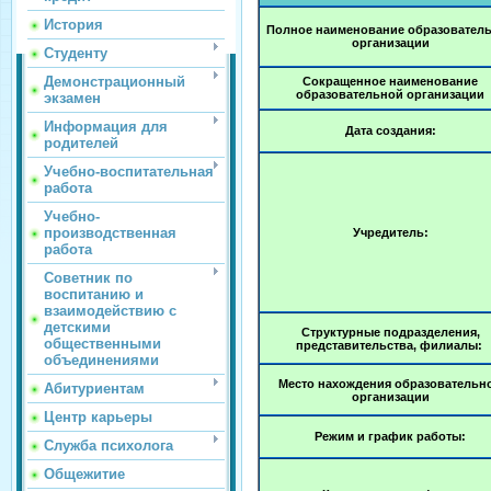
История
Полное наименование образовател
организации
Студенту
Демонстрационный
Сокращенное наименование
образовательной организации
экзамен
Информация для
Дата создания:
родителей
Учебно-воспитательная
работа
Учебно-
производственная
Учредитель:
работа
Советник по
воспитанию и
взаимодействию с
детскими
Структурные подразделения,
общественными
представительства, филиалы:
объединениями
Место нахождения образовательн
Абитуриентам
организации
Центр карьеры
Режим и график работы:
Служба психолога
Общежитие