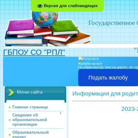
Версия для слабовидящих
Государственное
"
ГБПОУ СО "РПЛ"
Жалобы на всё
Не убран мусор, яма на дороге, не г
Подать жалобу
Меню сайта
Информация для роди
Главная страница
2023-
Сведения об
образовательной
организации
Образовательный
кредит