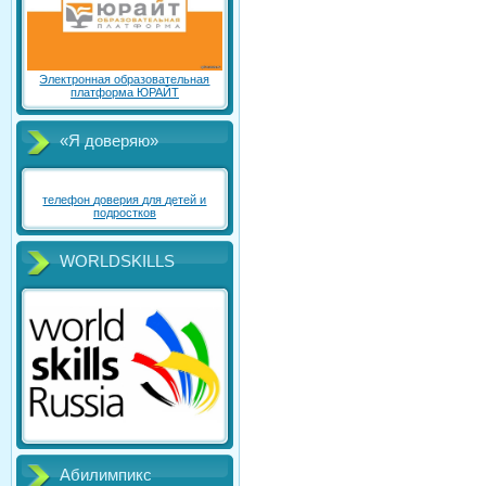
Электронная образовательная
платформа ЮРАЙТ
«Я доверяю»
телефон доверия для детей и
подростков
WORLDSKILLS
Абилимпикс