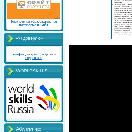
Электронная образовательная
платформа ЮРАЙТ
«Я доверяю»
телефон доверия для детей и
подростков
WORLDSKILLS
Абилимпикс