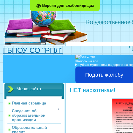
Версия для слабовидящих
Государственное
"
ГБПОУ СО "РПЛ"
Жалобы на всё
Не убран мусор, яма на дороге, не г
Подать жалобу
Меню сайта
НЕТ наркотикам!
Главная страница
Сведения об
образовательной
организации
Образовательный
кредит