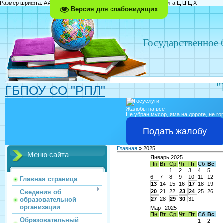
Размер шрифта:
A
A
A
Изображения
Выключить
Включить
Цвет сайта
Ц
Ц
Ц
Х
Версия для слабовидящих
Государственное
"
ГБПОУ СО "РПЛ"
Жалобы на всё
Не убран мусор, яма на дороге, не г
Подать жалобу
Главная
»
2025
Меню сайта
Январь 2025
Пн
Вт
Ср
Чт
Пт
Сб
Вс
1
2
3
4
5
6
7
8
9
10
11
12
Главная страница
13
14
15
16
17
18
19
Сведения об
20
21
22
23
24
25
26
образовательной
27
28
29
30
31
организации
Март 2025
Пн
Вт
Ср
Чт
Пт
Сб
Вс
Образовательный
1
2