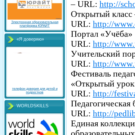
– URL:
http://sch
Открытый класс 
URL:
http://www.
Электронная образовательная
платформа ЮРАЙТ
Портал «Учёба» 
«Я доверяю»
URL:
http://www.
Учительский пор
URL:
http://www.
Фестиваль педаг
«Открытый урок
телефон доверия для детей и
URL:
http://festi
подростков
Педагогическая 
WORLDSKILLS
URL:
http://pedli
Единая коллекц
образовательных